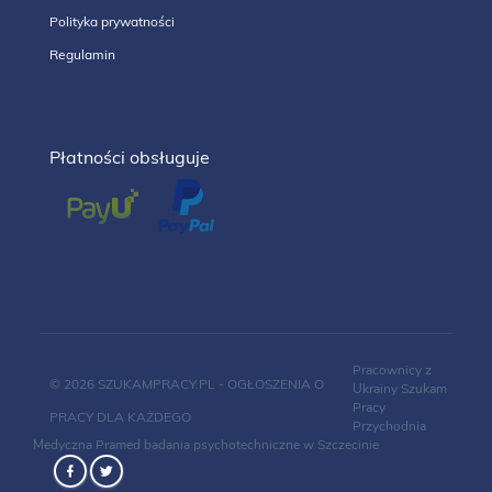
Polityka prywatności
Regulamin
Płatności obsługuje
Pracownicy z
© 2026 SZUKAMPRACY.PL - OGŁOSZENIA O
Ukrainy
Szukam
Pracy
PRACY DLA KAŻDEGO
Przychodnia
Medyczna Pramed
badania psychotechniczne w Szczecinie