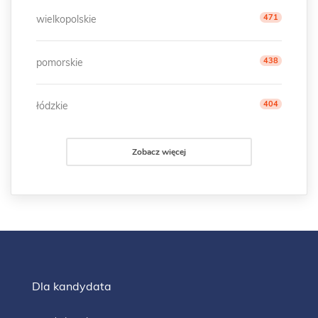
471
wielkopolskie
438
pomorskie
404
łódzkie
Zobacz więcej
Dla kandydata