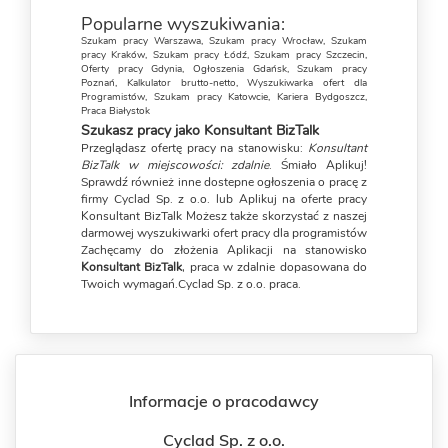
Popularne wyszukiwania:
Szukam pracy Warszawa
,
Szukam pracy Wrocław
,
Szukam
pracy Kraków
,
Szukam pracy Łódź
,
Szukam pracy Szczecin
,
Oferty pracy Gdynia
,
Ogłoszenia Gdańsk
,
Szukam pracy
Poznań
,
Kalkulator brutto-netto
,
Wyszukiwarka ofert dla
Programistów
,
Szukam pracy Katowcie
,
Kariera Bydgoszcz
,
Praca Białystok
Szukasz pracy jako Konsultant BizTalk
Przeglądasz ofertę pracy na stanowisku:
Konsultant
BizTalk w miejscowości: zdalnie
. Śmiało Aplikuj!
Sprawdź również inne dostepne ogłoszenia o pracę z
firmy Cyclad Sp. z o.o. lub Aplikuj na oferte pracy
Konsultant BizTalk Możesz także skorzystać z naszej
darmowej
wyszukiwarki ofert pracy dla programistów
Zachęcamy do złożenia Aplikacji na stanowisko
Konsultant BizTalk
, praca w zdalnie dopasowana do
Twoich wymagań.Cyclad Sp. z o.o. praca.
Informacje o pracodawcy
Cyclad Sp. z o.o.