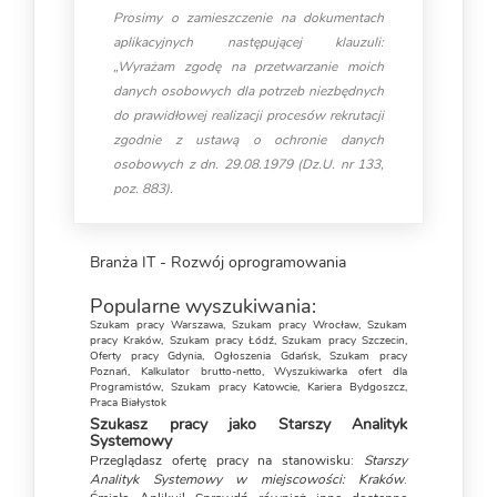
Prosimy o zamieszczenie na dokumentach
aplikacyjnych następującej klauzuli:
„Wyrażam zgodę na przetwarzanie moich
danych osobowych dla potrzeb niezbędnych
do prawidłowej realizacji procesów rekrutacji
zgodnie z ustawą o ochronie danych
osobowych z dn. 29.08.1979 (Dz.U. nr 133,
poz. 883).
Branża IT - Rozwój oprogramowania
Popularne wyszukiwania:
Szukam pracy Warszawa
,
Szukam pracy Wrocław
,
Szukam
pracy Kraków
,
Szukam pracy Łódź
,
Szukam pracy Szczecin
,
Oferty pracy Gdynia
,
Ogłoszenia Gdańsk
,
Szukam pracy
Poznań
,
Kalkulator brutto-netto
,
Wyszukiwarka ofert dla
Programistów
,
Szukam pracy Katowcie
,
Kariera Bydgoszcz
,
Praca Białystok
Szukasz pracy jako Starszy Analityk
Systemowy
Przeglądasz ofertę pracy na stanowisku:
Starszy
Analityk Systemowy w miejscowości: Kraków
.