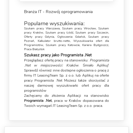
Branża IT - Rozwój oprogramowania
Popularne wyszukiwania:
Szukam pracy Warszawa
,
Szukam pracy Wrocław
,
Szukam
pracy Kraków
,
Szukam pracy Łódź
,
Szukam pracy Szczecin
,
Oferty pracy Gdynia
,
Ogłoszenia Gdańsk
,
Szukam pracy
Poznań
,
Kalkulator brutto-netto
,
Wyszukiwarka ofert dla
Programistów
,
Szukam pracy Katowcie
,
Kariera Bydgoszcz
,
Praca Białystok
Szukasz pracy jako Programista .Net
Przeglądasz ofertę pracy na stanowisku:
Programista
.Net w miejscowości: Kraków
. Śmiało Aplikuj!
Sprawdź również inne dostepne ogłoszenia o pracę z
firmy IT LeasingTeam Sp. z o.o. lub Aplikuj na oferte
pracy Programista .Net Możesz także skorzystać z
naszej darmowej
wyszukiwarki ofert pracy dla
programistów
Zachęcamy do złożenia Aplikacji na stanowisko
Programista .Net
, praca w Kraków dopasowana do
Twoich wymagań.IT LeasingTeam Sp. z o.o. praca.