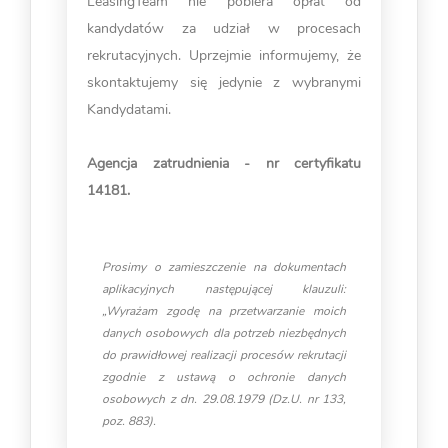
LeasingTeam nie pobiera opłat od
kandydatów za udział w procesach
rekrutacyjnych. Uprzejmie informujemy, że
skontaktujemy się jedynie z wybranymi
Kandydatami.
Agencja zatrudnienia - nr certyfikatu
14181.
Prosimy o zamieszczenie na dokumentach
aplikacyjnych następującej klauzuli:
„Wyrażam zgodę na przetwarzanie moich
danych osobowych dla potrzeb niezbędnych
do prawidłowej realizacji procesów rekrutacji
zgodnie z ustawą o ochronie danych
osobowych z dn. 29.08.1979 (Dz.U. nr 133,
poz. 883).