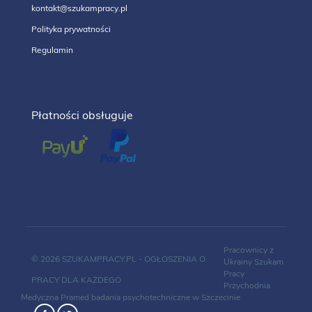
kontakt@szukampracy.pl
Polityka prywatności
Regulamin
Płatności obsługuje
Pracownicy z
© 2026 SZUKAMPRACY.PL - OGŁOSZENIA O
Ukrainy
Szukam
Pracy
PRACY DLA KAŻDEGO
Przychodnia
Medyczna Pramed
badania psychotechniczne w Szczecinie