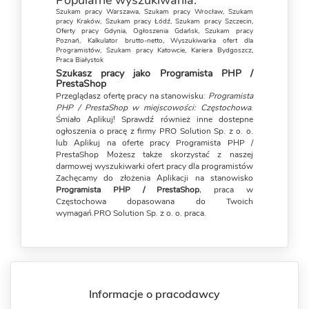
Popularne wyszukiwania:
Szukam pracy Warszawa
,
Szukam pracy Wrocław
,
Szukam
pracy Kraków
,
Szukam pracy Łódź
,
Szukam pracy Szczecin
,
Oferty pracy Gdynia
,
Ogłoszenia Gdańsk
,
Szukam pracy
Poznań
,
Kalkulator brutto-netto
,
Wyszukiwarka ofert dla
Programistów
,
Szukam pracy Katowcie
,
Kariera Bydgoszcz
,
Praca Białystok
Szukasz pracy jako Programista PHP /
PrestaShop
Przeglądasz ofertę pracy na stanowisku:
Programista
PHP / PrestaShop w miejscowości: Częstochowa
.
Śmiało Aplikuj! Sprawdź również inne dostepne
ogłoszenia o pracę z firmy PRO Solution Sp. z o. o.
lub Aplikuj na oferte pracy Programista PHP /
PrestaShop Możesz także skorzystać z naszej
darmowej
wyszukiwarki ofert pracy dla programistów
Zachęcamy do złożenia Aplikacji na stanowisko
Programista PHP / PrestaShop
, praca w
Częstochowa dopasowana do Twoich
wymagań.PRO Solution Sp. z o. o. praca.
Informacje o pracodawcy