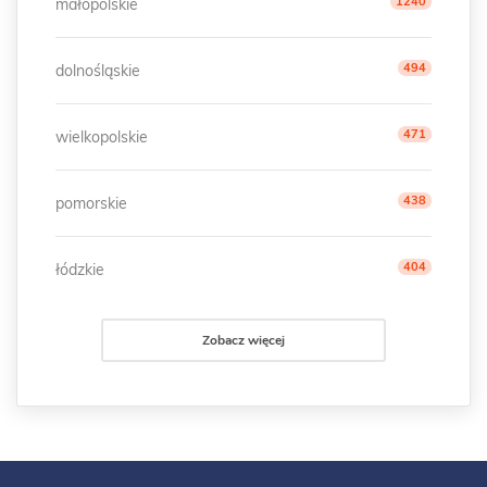
1240
małopolskie
494
dolnośląskie
471
wielkopolskie
438
pomorskie
404
łódzkie
Zobacz więcej