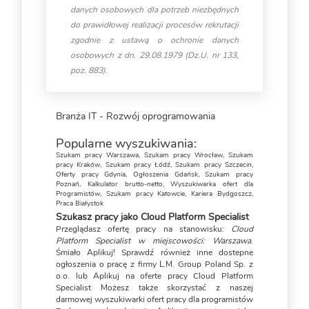
danych osobowych dla potrzeb niezbędnych
do prawidłowej realizacji procesów rekrutacji
zgodnie z ustawą o ochronie danych
osobowych z dn. 29.08.1979 (Dz.U. nr 133,
poz. 883).
Branża IT - Rozwój oprogramowania
Popularne wyszukiwania:
Szukam pracy Warszawa
,
Szukam pracy Wrocław
,
Szukam
pracy Kraków
,
Szukam pracy Łódź
,
Szukam pracy Szczecin
,
Oferty pracy Gdynia
,
Ogłoszenia Gdańsk
,
Szukam pracy
Poznań
,
Kalkulator brutto-netto
,
Wyszukiwarka ofert dla
Programistów
,
Szukam pracy Katowcie
,
Kariera Bydgoszcz
,
Praca Białystok
Szukasz pracy jako Cloud Platform Specialist
Przeglądasz ofertę pracy na stanowisku:
Cloud
Platform Specialist w miejscowości: Warszawa
.
Śmiało Aplikuj! Sprawdź również inne dostepne
ogłoszenia o pracę z firmy L.M. Group Poland Sp. z
o.o. lub Aplikuj na oferte pracy Cloud Platform
Specialist Możesz także skorzystać z naszej
darmowej
wyszukiwarki ofert pracy dla programistów