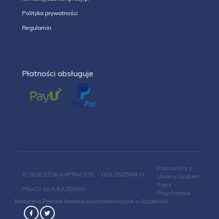
Polityka prywatności
Regulamin
Płatności obsługuje
Pracownicy z
© 2026 SZUKAMPRACY.PL - OGŁOSZENIA O
Ukrainy
Szukam
Pracy
PRACY DLA KAŻDEGO
Przychodnia
Medyczna Pramed
badania psychotechniczne w Szczecinie