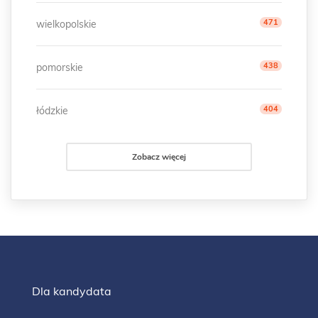
471
wielkopolskie
438
pomorskie
404
łódzkie
Zobacz więcej
Dla kandydata