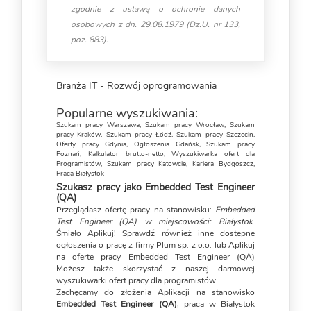
zgodnie z ustawą o ochronie danych
osobowych z dn. 29.08.1979 (Dz.U. nr 133,
poz. 883).
Branża IT - Rozwój oprogramowania
Popularne wyszukiwania:
Szukam pracy Warszawa
,
Szukam pracy Wrocław
,
Szukam
pracy Kraków
,
Szukam pracy Łódź
,
Szukam pracy Szczecin
,
Oferty pracy Gdynia
,
Ogłoszenia Gdańsk
,
Szukam pracy
Poznań
,
Kalkulator brutto-netto
,
Wyszukiwarka ofert dla
Programistów
,
Szukam pracy Katowcie
,
Kariera Bydgoszcz
,
Praca Białystok
Szukasz pracy jako Embedded Test Engineer
(QA)
Przeglądasz ofertę pracy na stanowisku:
Embedded
Test Engineer (QA) w miejscowości: Białystok
.
Śmiało Aplikuj! Sprawdź również inne dostepne
ogłoszenia o pracę z firmy Plum sp. z o.o. lub Aplikuj
na oferte pracy Embedded Test Engineer (QA)
Możesz także skorzystać z naszej darmowej
wyszukiwarki ofert pracy dla programistów
Zachęcamy do złożenia Aplikacji na stanowisko
Embedded Test Engineer (QA)
, praca w Białystok