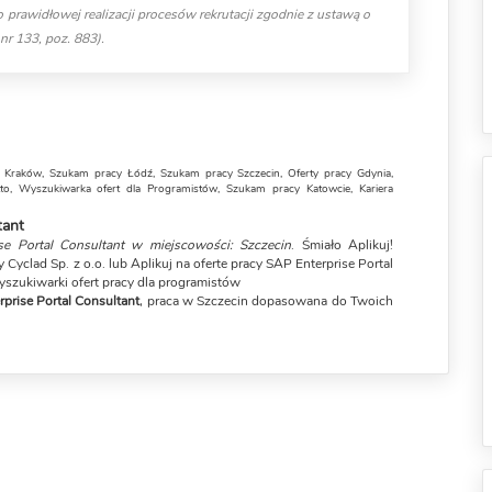
rawidłowej realizacji procesów rekrutacji zgodnie z ustawą o
r 133, poz. 883).
 Kraków
,
Szukam pracy Łódź
,
Szukam pracy Szczecin
,
Oferty pracy Gdynia
,
to
,
Wyszukiwarka ofert dla Programistów
,
Szukam pracy Katowcie
,
Kariera
tant
se Portal Consultant w miejscowości: Szczecin
. Śmiało Aplikuj!
Cyclad Sp. z o.o. lub Aplikuj na oferte pracy SAP Enterprise Portal
yszukiwarki ofert pracy dla programistów
prise Portal Consultant
, praca w Szczecin dopasowana do Twoich