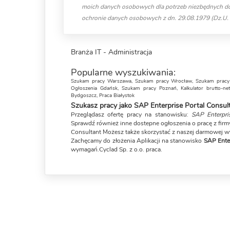
moich danych osobowych dla potrzeb niezbędnych do p
ochronie danych osobowych z dn. 29.08.1979 (Dz.U. n
Branża IT - Administracja
Popularne wyszukiwania:
Szukam pracy Warszawa
,
Szukam pracy Wrocław
,
Szukam pracy
Ogłoszenia Gdańsk
,
Szukam pracy Poznań
,
Kalkulator brutto-net
Bydgoszcz
,
Praca Białystok
Szukasz pracy jako SAP Enterprise Portal Consul
Przeglądasz ofertę pracy na stanowisku:
SAP Enterpri
Sprawdź również inne dostepne ogłoszenia o pracę z firmy 
Consultant Możesz także skorzystać z naszej darmowej
w
Zachęcamy do złożenia Aplikacji na stanowisko
SAP Enter
wymagań.Cyclad Sp. z o.o. praca.