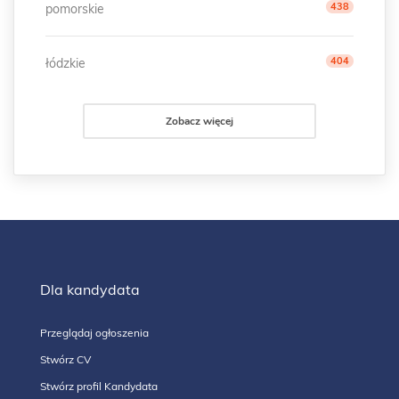
438
pomorskie
404
łódzkie
Zobacz więcej
Dla kandydata
Przeglądaj ogłoszenia
Stwórz CV
Stwórz profil Kandydata