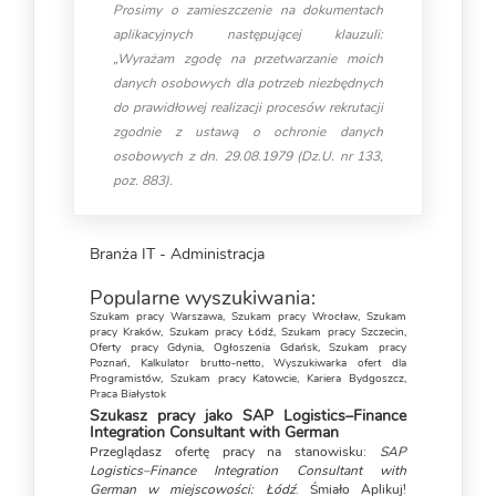
Prosimy o zamieszczenie na dokumentach
aplikacyjnych następującej klauzuli:
„Wyrażam zgodę na przetwarzanie moich
danych osobowych dla potrzeb niezbędnych
do prawidłowej realizacji procesów rekrutacji
zgodnie z ustawą o ochronie danych
osobowych z dn. 29.08.1979 (Dz.U. nr 133,
poz. 883).
Branża IT - Administracja
Popularne wyszukiwania:
Szukam pracy Warszawa
,
Szukam pracy Wrocław
,
Szukam
pracy Kraków
,
Szukam pracy Łódź
,
Szukam pracy Szczecin
,
Oferty pracy Gdynia
,
Ogłoszenia Gdańsk
,
Szukam pracy
Poznań
,
Kalkulator brutto-netto
,
Wyszukiwarka ofert dla
Programistów
,
Szukam pracy Katowcie
,
Kariera Bydgoszcz
,
Praca Białystok
Szukasz pracy jako SAP Logistics–Finance
Integration Consultant with German
Przeglądasz ofertę pracy na stanowisku:
SAP
Logistics–Finance Integration Consultant with
German w miejscowości: Łódź
. Śmiało Aplikuj!