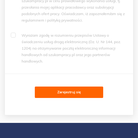
szukampracy.pl w celu prawidłowego wykonania usługi, tj.
przesłania mojej aplikacji pracodawcy oraz subskrypcji
podobnych ofert pracy. Oświadczam, iż zapoznałem/am się z
regulaminem i polityką prywatności.
Wyrażam zgodę w rozumieniu przepisów Ustawy o
świadczeniu usług drogą elektroniczną (Dz. U. Nr 144, poz.
1204) na otrzymywanie pocztą elektroniczną informacji
handlowych od szukampracy.pl oraz jego partnerów
handlowych.