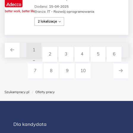
Dodano:
15-04-2025
Branża:
IT - Rozwój oprogramowania
2 lokalizacje
1
2
3
4
5
6
7
8
9
10
Szukampracy.pl
Oferty pracy
Dla kandydata