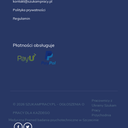
kontakt@szukampracy.pl
Polityka prywatności
Regulamin
Płatności obsługuje
Pracownicy z
© 2026 SZUKAMPRACY.PL - OGŁOSZENIA O
Ukrainy
Szukam
Pracy
PRACY DLA KAŻDEGO
Przychodnia
Medyczna Pramed
badania psychotechniczne w Szczecinie