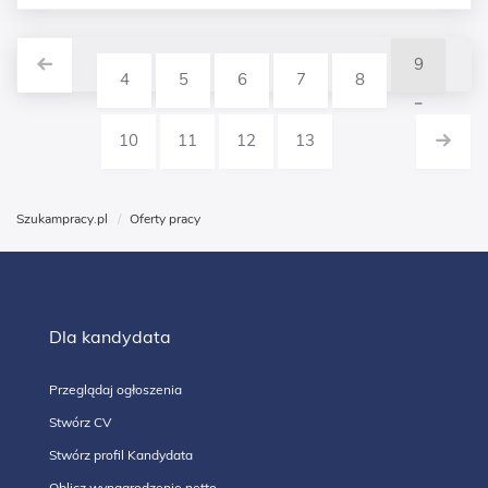
9
4
5
6
7
8
10
11
12
13
Szukampracy.pl
Oferty pracy
Dla kandydata
Przeglądaj ogłoszenia
Stwórz CV
Stwórz profil Kandydata
Oblicz wynagrodzenie netto