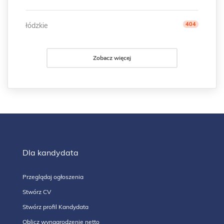
404
łódzkie
Zobacz więcej
Dla kandydata
Przeglądaj ogłoszenia
Stwórz CV
Stwórz profil Kandydata
Oblicz wynagrodzenie netto