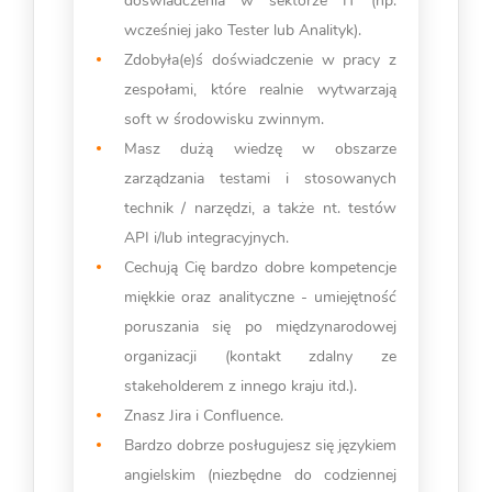
doświadczenia w sektorze IT (np.
wcześniej jako Tester lub Analityk).
Zdobyła(e)ś doświadczenie w pracy z
zespołami, które realnie wytwarzają
soft w środowisku zwinnym.
Masz dużą wiedzę w obszarze
zarządzania testami i stosowanych
technik / narzędzi, a także nt. testów
API i/lub integracyjnych.
Cechują Cię bardzo dobre kompetencje
miękkie oraz analityczne - umiejętność
poruszania się po międzynarodowej
organizacji (kontakt zdalny ze
stakeholderem z innego kraju itd.).
Znasz Jira i Confluence.
Bardzo dobrze posługujesz się językiem
angielskim (niezbędne do codziennej