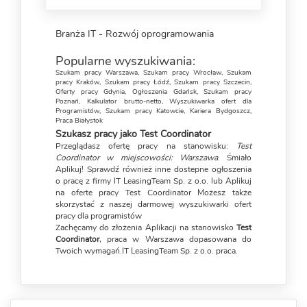
Branża IT - Rozwój oprogramowania
Popularne wyszukiwania:
Szukam pracy Warszawa
,
Szukam pracy Wrocław
,
Szukam
pracy Kraków
,
Szukam pracy Łódź
,
Szukam pracy Szczecin
,
Oferty pracy Gdynia
,
Ogłoszenia Gdańsk
,
Szukam pracy
Poznań
,
Kalkulator brutto-netto
,
Wyszukiwarka ofert dla
Programistów
,
Szukam pracy Katowcie
,
Kariera Bydgoszcz
,
Praca Białystok
Szukasz pracy jako Test Coordinator
Przeglądasz ofertę pracy na stanowisku:
Test
Coordinator w miejscowości: Warszawa
. Śmiało
Aplikuj! Sprawdź również inne dostepne ogłoszenia
o pracę z firmy IT LeasingTeam Sp. z o.o. lub Aplikuj
na oferte pracy Test Coordinator Możesz także
skorzystać z naszej darmowej
wyszukiwarki ofert
pracy dla programistów
Zachęcamy do złożenia Aplikacji na stanowisko
Test
Coordinator
, praca w Warszawa dopasowana do
Twoich wymagań.IT LeasingTeam Sp. z o.o. praca.