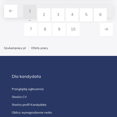
1
2
3
4
5
6
7
8
9
10
Szukampracy.pl
Oferty pracy
Dla kandydata
Przeglądaj ogłoszenia
Stwórz CV
Stwórz profil Kandydata
Oblicz wynagrodzenie netto