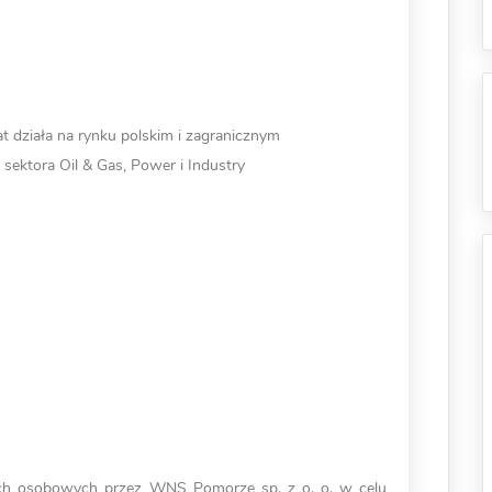
lat działa na rynku polskim i zagranicznym
sektora Oil & Gas, Power i Industry
ch osobowych przez WNS Pomorze sp. z o. o. w celu