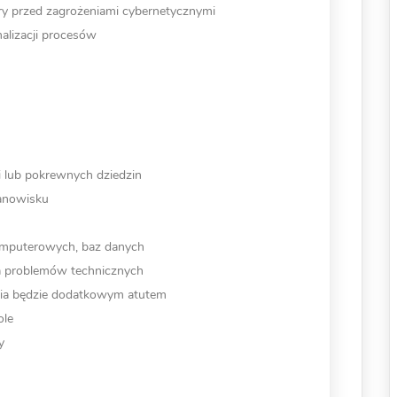
ury przed zagrożeniami cybernetycznymi
alizacji procesów
i lub pokrewnych dziedzin
anowisku
omputerowych, baz danych
a problemów technicznych
nia będzie dodatkowym atutem
ole
y