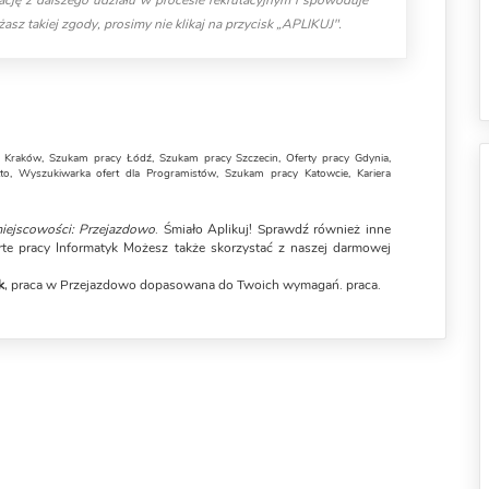
cję z dalszego udziału w procesie rekrutacyjnym i spowoduje
asz takiej zgody, prosimy nie klikaj na przycisk „APLIKUJ".
 Kraków
,
Szukam pracy Łódź
,
Szukam pracy Szczecin
,
Oferty pracy Gdynia
,
to
,
Wyszukiwarka ofert dla Programistów
,
Szukam pracy Katowcie
,
Kariera
iejscowości: Przejazdowo
. Śmiało Aplikuj! Sprawdź również inne
erte pracy Informatyk Możesz także skorzystać z naszej darmowej
k
, praca w Przejazdowo dopasowana do Twoich wymagań. praca.