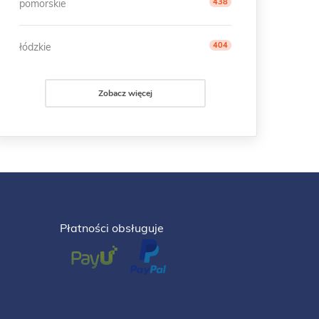
438
pomorskie
404
łódzkie
Zobacz więcej
Płatności obsługuje