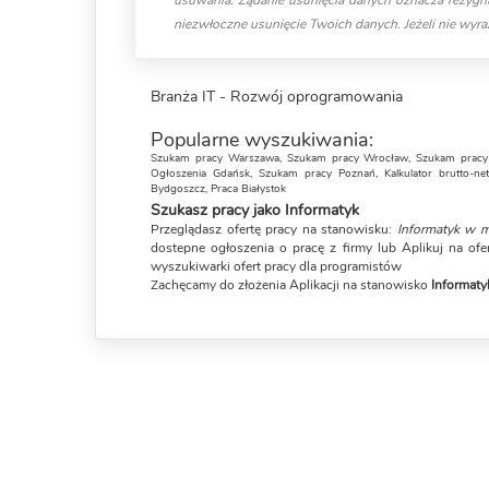
usuwania. Żądanie usunięcia danych oznacza rezygna
niezwłoczne usunięcie Twoich danych. Jeżeli nie wyraż
Branża IT - Rozwój oprogramowania
Popularne wyszukiwania:
Szukam pracy Warszawa
,
Szukam pracy Wrocław
,
Szukam pracy
Ogłoszenia Gdańsk
,
Szukam pracy Poznań
,
Kalkulator brutto-net
Bydgoszcz
,
Praca Białystok
Szukasz pracy jako Informatyk
Przeglądasz ofertę pracy na stanowisku:
Informatyk w m
dostepne ogłoszenia o pracę z firmy lub Aplikuj na of
wyszukiwarki ofert pracy dla programistów
Zachęcamy do złożenia Aplikacji na stanowisko
Informaty