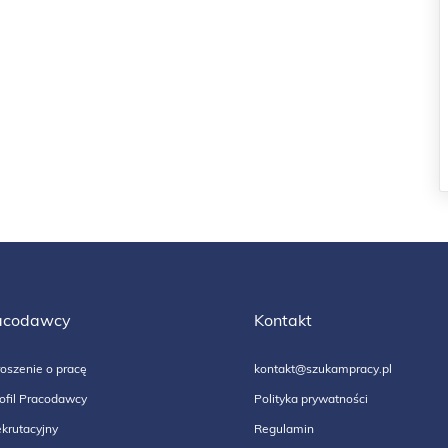
acodawcy
Kontakt
oszenie o pracę
kontakt@szukampracy.pl
ofil Pracodawcy
Polityka prywatności
krutacyjny
Regulamin