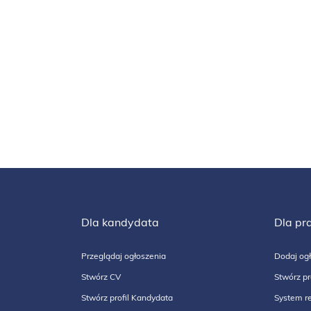
Dla kandydata
Dla pr
Przeglądaj ogłoszenia
Dodaj ogł
Stwórz CV
Stwórz pr
Stwórz profil Kandydata
System re